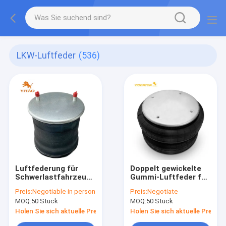
LKW-Luftfeder
(536)
Luftfederung für
Doppelt gewickelte
Schwerlastfahrzeuge
Gummi-Luftfeder für
Kautschuk-
Anhänger
Preis:
Negotiable in person
Preis:
Negotiate
Luftfederung OE
MOQ:
50 Stück
MOQ:
50 Stück
Ersatz Firestone
W01-358-8050,
Holen Sie sich aktuelle Preis
Holen Sie sich aktuelle Preis
Dayton 352-8050, AB