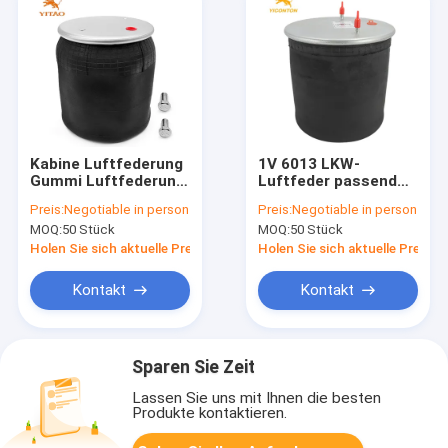
Kabine Luftfederung
1V 6013 LKW-
Gummi Luftfederung
Luftfeder passend
OE Ersatz Firestone
für Firestone W01-
Preis:
Negotiable in person
Preis:
Negotiable in person
W01-358-8864,
M58-8966/Contitech
MOQ:
50 Stück
MOQ:
50 Stück
Peterbilt 03-08716
BPW36/Goodyear
1R14-703
Holen Sie sich aktuelle Preis
Holen Sie sich aktuelle Preis
Kontakt
Kontakt
Sparen Sie Zeit
Lassen Sie uns mit Ihnen die besten
Produkte kontaktieren.