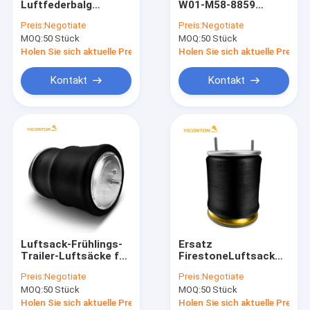
Luftfederbalg
W01-M58-8859
Luft-Suspendierungs-Spreize
W013589616
W01M588859
Preis:
Negotiate
Preis:
Negotiate
Contitech 99-12P515
Goodyear Luftfeder
MOQ:
Luft-Suspendierungs-Kompressor
50 Stück
MOQ:
50 Stück
für Dreieck 8515
1R12-702
6368
Holen Sie sich aktuelle Preis
Holen Sie sich aktuelle Preis
Luft-Suspendierungs-Magnetventil-Block
Kontakt
Kontakt
Luft-Suspendierungs-Reparatur-Set
Trailer-Luft-Frühling
Bus-Luft-Frühling
Kabinen-Luft-Frühling
Seat-Luft-Frühling
Luftsack-Frühlings-
Ersatz
Fahrzeugmodifizierungskit
Trailer-Luftsäcke für
FirestoneLuftsack
21224749 Contitech
Goodyear-Luft-Feder
Preis:
Negotiate
Preis:
Negotiate
4570 NP 02
W01-M58-7074 1R11-
MOQ:
50 Stück
MOQ:
50 Stück
4570NP02
106 1R11106
Holen Sie sich aktuelle Preis
Holen Sie sich aktuelle Preis