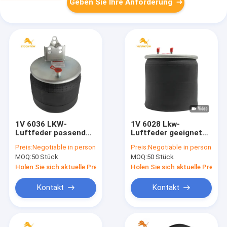
Geben Sie Ihre Anforderung
1V 6036 LKW-
1V 6028 Lkw-
Luftfeder passend
Luftfeder geeignet
für Firestone W01-
für Contitech
Preis:
Negotiable in person
Preis:
Negotiable in person
M58-8477/Contitech
4420NP01/Granning
MOQ:
50 Stück
MOQ:
50 Stück
6606NP01/Phoenix
16048/AB Vovo
1D20E-1
1076075
Holen Sie sich aktuelle Preis
Holen Sie sich aktuelle Preis
Kontakt
Kontakt