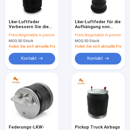
Fabrik-Ausflug
Qualitätskontrolle
Lkw-Luftfeder
Lkw-Luftfeder für die
Verbessern Sie die
Aufhängung von
Treten Sie mit uns in Verbindung
Aufhängung Ihres
schweren Lkw
Preis:
Negotiable in person
Preis:
Negotiable in person
Lkws mit unserem
MOQ:
50 Stück
MOQ:
50 Stück
leistungsstarken
Nachrichten
Produkt
Holen Sie sich aktuelle Preis
Holen Sie sich aktuelle Preis
Fälle
Kontakt
Kontakt
LKW-Luftfeder
Luft-Suspendierungs-Frühling
Luft-Fahrfrühling
Industrieller Luft-Frühling
Federungs-LKW-
Pickup Truck Airbags