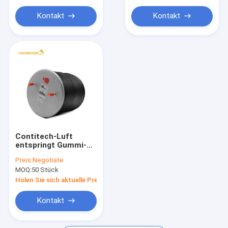
Kontakt
Kontakt
Contitech-Luft
entspringt Gummi-
4022NP05 Firestone
Preis:
Negotiate
W01-M58-8612
MOQ:
50 Stück
W01M588612
Holen Sie sich aktuelle Preis
Kontakt