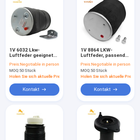
1V 6032 Lkw-
1V 8864 LKW-
Luftfeder geeignet
Luftfeder, passend
für Firestone W01-
für Firestone W01-
Preis:
Negotiable in person
Preis:
Negotiable in person
358-9875/Goodyear
358-8864 1T15M-
MOQ:
50 Stück
MOQ:
50 Stück
1R12-432/Navistar
9/Peterbilt 03-08716
3541731C1
Holen Sie sich aktuelle Preis
Holen Sie sich aktuelle Preis
Kontakt
Kontakt
Haus
Produkte
Über uns