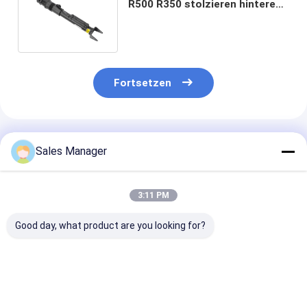
R500 R350 stolzieren hintere
Luft-Spreizen 2513201031
Fortsetzen
Empfohlene Produkte
Sales Manager
3:11 PM
Good day, what product are you looking for?
Fahrt stolziert der
A2113205413
Suspendierung
Luft-211320541380
Geeignet für
Spreize der Lu
2113206013 Recht
Mercedes-Benz E-
2113205513 f