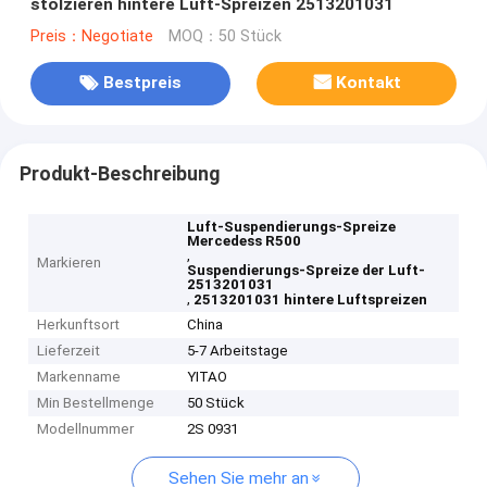
stolzieren hintere Luft-Spreizen 2513201031
Preis：Negotiate
MOQ：50 Stück
Bestpreis
Kontakt
Produkt-Beschreibung
Luft-Suspendierungs-Spreize
Mercedess R500
,
Markieren
Suspendierungs-Spreize der Luft-
2513201031
,
2513201031 hintere Luftspreizen
Herkunftsort
China
Lieferzeit
5-7 Arbeitstage
Markenname
YITAO
Min Bestellmenge
50 Stück
Modellnummer
2S 0931
Sehen Sie mehr an