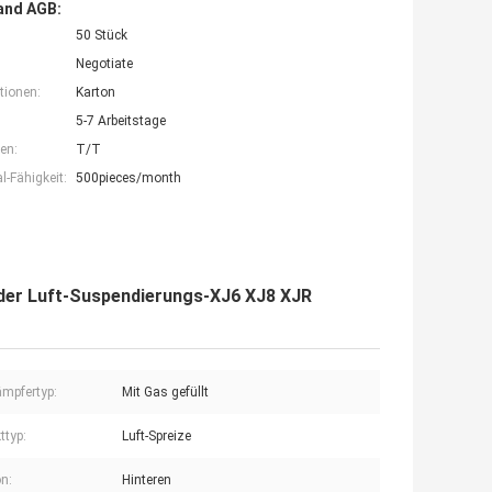
and AGB:
50 Stück
Negotiate
tionen:
Karton
5-7 Arbeitstage
en:
T/T
-Fähigkeit:
500pieces/month
der Luft-Suspendierungs-XJ6 XJ8 XJR
mpfertyp:
Mit Gas gefüllt
ttyp:
Luft-Spreize
on:
Hinteren