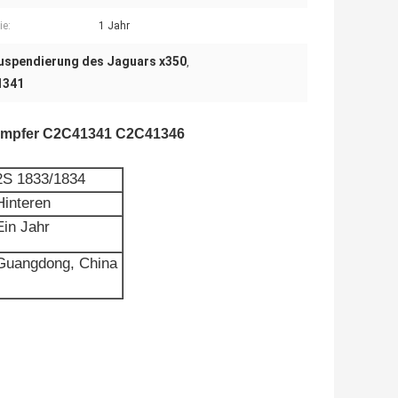
ie:
1 Jahr
uspendierung des Jaguars x350
,
1341
dämpfer C2C41341 C2C41346
2S 1833/1834
Hinteren
Ein Jahr
Guangdong, China