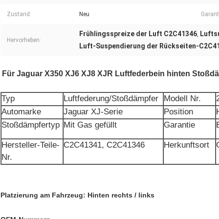
Zustand:
Neu
Garant
Frühlingsspreize der Luft C2C41346
Lufts
,
Hervorheben:
Luft-Suspendierung der Rückseiten-C2C4
Für Jaguar X350 XJ6 XJ8 XJR Luftfederbein hinten Stoß
Typ
Luftfederung/Stoßdämpfer
Modell Nr.
Automarke
Jaguar XJ-Serie
Position
Stoßdämpfertyp
Mit Gas gefüllt
Garantie
Hersteller-Teile-
C2C41341, C2C41346
Herkunftsort
Nr.
Platzierung am Fahrzeug: Hinten rechts / links