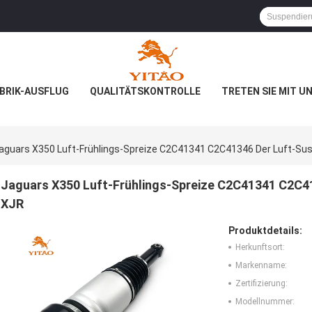
BRIK-AUSFLUG
QUALITÄTSKONTROLLE
TRETEN SIE MIT U
aguars X350 Luft-Frühlings-Spreize C2C41341 C2C41346 Der Luft-Su
Jaguars X350 Luft-Frühlings-Spreize C2C41341 C2C4
XJR
Produktdetails:
Herkunftsort:
Markenname:
Zertifizierung:
Modellnummer: