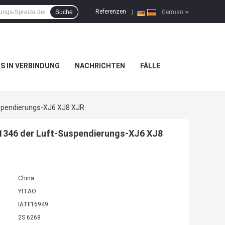
Referenzen
Suche
|
German
NS IN VERBINDUNG
NACHRICHTEN
FÄLLE
spendierungs-XJ6 XJ8 XJR
1346 der Luft-Suspendierungs-XJ6 XJ8
China
YITAO
IATF16949
2S 6268