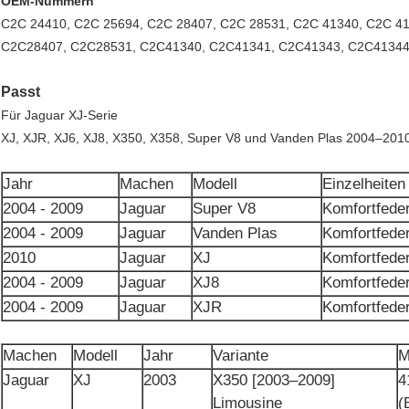
OEM-Nummern
C2C 24410, C2C 25694, C2C 28407, C2C 28531, C2C 41340, C2C 4
C2C28407, C2C28531, C2C41340, C2C41341, C2C41343, C2C41344
Passt
Für Jaguar XJ-Serie
XJ, XJR, XJ6, XJ8, X350, X358, Super V8 und Vanden Plas 2004–201
Jahr
Machen
Modell
Einzelheiten
2004 - 2009
Jaguar
Super V8
Komfortfeder
2004 - 2009
Jaguar
Vanden Plas
Komfortfeder
2010
Jaguar
XJ
Komfortfeder
2004 - 2009
Jaguar
XJ8
Komfortfeder
2004 - 2009
Jaguar
XJR
Komfortfeder
Machen
Modell
Jahr
Variante
M
Jaguar
XJ
2003
X350 [2003–2009]
4
Limousine
(