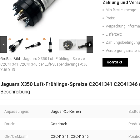
Zahlung und Vers
Min Bestellmenge:
Preis:
Verpackung Informa
Lieferzeit:
Zahlungsbedingung
Versorgungsmaterial
Großes Bild :
Jaguars X350 Luft-Frühlings-Spreize
Kontakt
C2C41341 C2C41346 der Luft-Suspendierungs-XJ6
XJ8 XJR
Jaguars X350 Luft-Frühlings-Spreize C2C41341 C2C41346 
Beschreibung
Anpassungen:
Jaguar-XJ-Reihen
Stoßdä
Druck:
Gasdruck
Produk
OE-/OEMzahl:
C2C41341, C2C41346
Positi