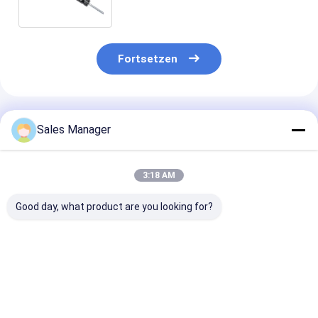
Allroad 4B C5
Fortsetzen
Empfohlene Produkte
Sales Manager
3:18 AM
Good day, what product are you looking for?
Fahrt stolziert der
A2113205413
Suspendierung
Luft-211320541380
Geeignet für
Spreize der Lu
2113206013 Recht
Mercedes-Benz E-
2113205513 f
für Benz E - Klasse
Klasse (W211/S211)
Benz E - Klass
2003-2009
Vordere rechte
2009
Bestpreis
Bestpreis
Bestprei
Achse Luftfederbein