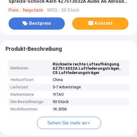
Spreize-Schock-Kern 4Z7513032A Audis A6 Allroad
4B C5
Preis：Negotiate
MOQ：50 Stück
Bestpreis
Kontakt
Produkt-Beschreibung
,
Rückseite rechte Luftaufhängung
Markieren
,
4Z7513032A Luftfederungsträger
C5 Luftfederungsträger
Herkunftsort
China
Lieferzeit
5-7 Arbeitstage
Markenname
YITAO
Min Bestellmenge
50 Stück
Modellnummer
1K 2056
Sehen Sie mehr an