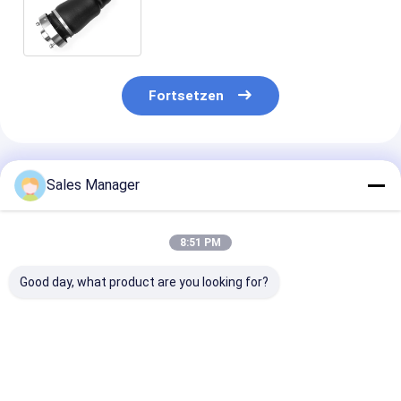
Ford Expedition 2003-2006
6L1Z18A099DA
Fortsetzen
Empfohlene Produkte
Sales Manager
8:51 PM
Good day, what product are you looking for?
Fahrt stolziert der
A2113205413
Suspendierung
Luft-211320541380
Geeignet für
Spreize der Lu
2113206013 Recht
Mercedes-Benz E-
2113205513 f
für Benz E - Klasse
Klasse (W211/S211)
Benz E - Klass