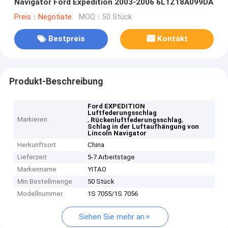
Navigator Ford Expedition 2003-2006 6L1Z18A099DA
Preis：Negotiate
MOQ：50 Stück
Bestpreis
Kontakt
Produkt-Beschreibung
Ford EXPEDITION
Luftfederungsschlag
Markieren
,
,
Rückenluftfederungsschlag
Schlag in der Luftaufhängung von
Lincoln Navigator
Herkunftsort
China
Lieferzeit
5-7 Arbeitstage
Markenname
YITAO
Min Bestellmenge
50 Stück
Modellnummer
1S 7055/1S 7056
Sehen Sie mehr an