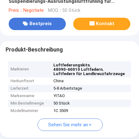
Suspendierungs-Ausrüstungsluftfrühling für
Landkreuzersuspendierung 48090-60010
Preis：Negotiate
MOQ：50 Stück
4809060010
Bestpreis
Kontakt
Produkt-Beschreibung
,
Luftfederungskits
Markieren
,
48090-60010 Luftfedern
Luftfedern für Landkreuzfahrzeuge
Herkunftsort
China
Lieferzeit
5-8 Arbeitstage
Markenname
YITAO
Min Bestellmenge
50 Stück
Modellnummer
1C 3509
Sehen Sie mehr an