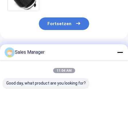
Landkreuzersuspendierung 48090-
60010 4809060010
Fortsetzen
Empfohlene Produkte
Sales Manager
11:04 AM
Good day, what product are you looking for?
4K0616002
4K0616001 Audi
37116757502
4K0616002K Audi
A6/S6 C8 A7 S7/4KA
Luftfederungs
A6/S6 C8 A7 S7/4KA
Luftfeder
Stoßdämpfer 
Luftfederluftfederung
Luftfederung hinten
BMW X5 (Vierr
Hinter rechts
links
Bestpreis
Bestpreis
Bestprei