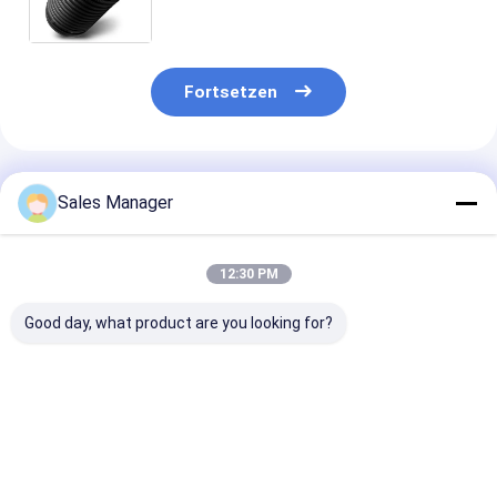
4G0616001T 4G0616001AA Fahr
Fortsetzen
Empfohlene Produkte
Sales Manager
12:30 PM
Good day, what product are you looking for?
4K0616002
4K0616001 Audi
37116757502
4K0616002K Audi
A6/S6 C8 A7 S7/4KA
Luftfederungs
A6/S6 C8 A7 S7/4KA
Luftfeder
Stoßdämpfer 
Luftfederluftfederung
Luftfederung hinten
BMW X5 (Vierr
Hinter rechts
links
Bestpreis
Bestpreis
Bestprei