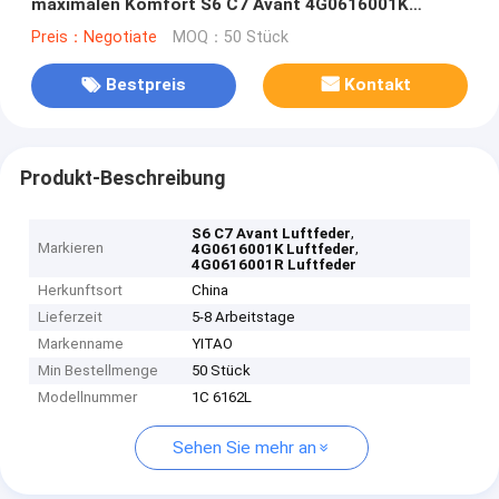
maximalen Komfort S6 C7 Avant 4G0616001K
4G0616001R 4G0616001T 4G0616001AA Fahr
Preis：Negotiate
MOQ：50 Stück
Bestpreis
Kontakt
Produkt-Beschreibung
,
S6 C7 Avant Luftfeder
Markieren
,
4G0616001K Luftfeder
4G0616001R Luftfeder
Herkunftsort
China
Lieferzeit
5-8 Arbeitstage
Markenname
YITAO
Min Bestellmenge
50 Stück
Modellnummer
1C 6162L
Sehen Sie mehr an