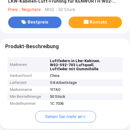
LKW-Kabinen-Luft-Frühling für KENWORTH W02-
358-7036 W023587036 29-03200
Preis：Negotiate
MOQ：50 Stück
Bestpreis
Kontakt
Produkt-Beschreibung
,
Luftfedern in Lkw-Kabinen
Markieren
,
W02-592-703 Luftquell
Luftfeder mit Gummihülle
Herkunftsort
China
Lieferzeit
5-8 Arbeitstage
Markenname
YITAO
Min Bestellmenge
50 Stück
Modellnummer
1C 7036
Sehen Sie mehr an