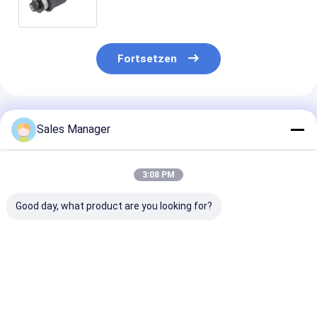
358-7036 W023587036 29-03200
Fortsetzen
Empfohlene Produkte
Sales Manager
3:08 PM
Good day, what product are you looking for?
4K0616002
4K0616001 Audi
37116757502
4K0616002K Audi
A6/S6 C8 A7 S7/4KA
Luftfederungs
A6/S6 C8 A7 S7/4KA
Luftfeder
Stoßdämpfer 
Luftfederluftfederung
Luftfederung hinten
BMW X5 (Vierr
Hinter rechts
links
Bestpreis
Bestpreis
Bestprei