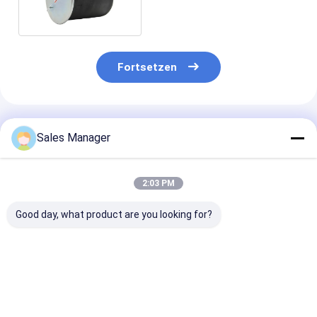
Fortsetzen
Empfohlene Produkte
Sales Manager
2:03 PM
Good day, what product are you looking for?
Doppelter
Doppelter
Stabiler
gewundener Luft-
gewundener Trailer-
Luftfederhalte
Gummifrühling für
Luft-Frühling für
Anhänger OE E
Trailer Ridewell
Ridewell
Firestone W01
1003586910C
1003586910C
9265, Contite
Bestpreis
Bestpreis
Bestprei