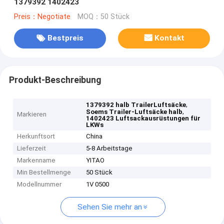
1379392 1402423
Preis：Negotiate
MOQ：50 Stück
Bestpreis
Kontakt
Produkt-Beschreibung
,
1379392 halb TrailerLuftsäcke
,
Soems Trailer-Luftsäcke halb
Markieren
1402423 Luftsackausrüstungen für
LKWs
Herkunftsort
China
Lieferzeit
5-8 Arbeitstage
Markenname
YITAO
Min Bestellmenge
50 Stück
Modellnummer
1V 0500
Sehen Sie mehr an