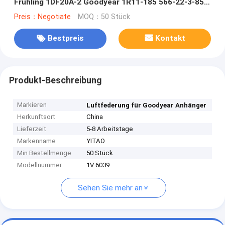
Frühling 1DF20A-2 Goodyear 1R11-185 566-22-3-859
1440305 für Scania-Bus
Preis：Negotiate
MOQ：50 Stück
Bestpreis
Kontakt
Produkt-Beschreibung
Markieren
Luftfederung für Goodyear Anhänger
Herkunftsort
China
Lieferzeit
5-8 Arbeitstage
Markenname
YITAO
Min Bestellmenge
50 Stück
Modellnummer
1V 6039
Sehen Sie mehr an