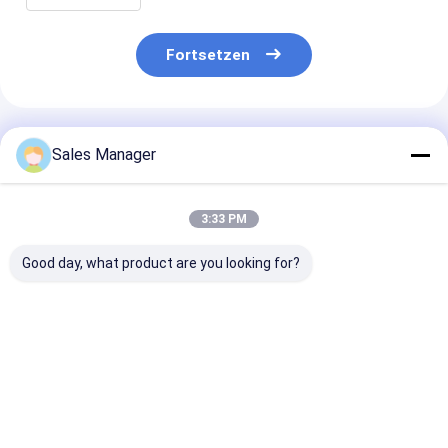
Fortsetzen
Empfohlene Produkte
Sales Manager
3:33 PM
Good day, what product are you looking for?
Doppelter
Doppelter
Stabiler
gewundener Luft-
gewundener Trailer-
Luftfederhalte
Gummifrühling für
Luft-Frühling für
Anhänger OE E
Trailer Ridewell
Ridewell
Firestone W01
1003586910C
1003586910C
9265, Contite
Bestpreis
Bestpreis
Bestprei
Hendrickson S8768
Hendrickson S8768
19P435, Voivo
W01-358-6910
W01-358-6910
85101155