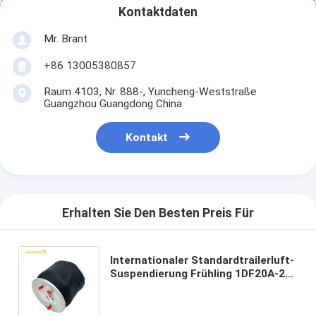
Kontaktdaten
Mr. Brant
+86 13005380857
Raum 4103, Nr. 888-, Yuncheng-Weststraße
Guangzhou Guangdong China
Kontakt
Erhalten Sie Den Besten Preis Für
Internationaler Standardtrailerluft-
Suspendierung Frühling 1DF20A-2
Goodyear 1R11-185 566-22-3-859
1440305 für Scania-Bus