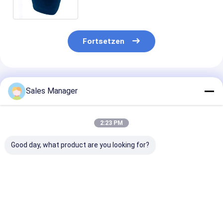
703/CONTITECH 940MB
Fortsetzen
Empfohlene Produkte
Sales Manager
2:23 PM
Good day, what product are you looking for?
Doppelter
Doppelter
Stabiler
gewundener Luft-
gewundener Trailer-
Luftfederhalte
Gummifrühling für
Luft-Frühling für
Anhänger OE E
Trailer Ridewell
Ridewell
Firestone W01
1003586910C
1003586910C
9265, Contite
Bestpreis
Bestpreis
Bestprei
Hendrickson S8768
Hendrickson S8768
19P435, Voivo