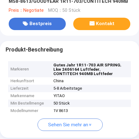
M58-8613/GOODYEAR 1R11-703/CONTITECH 940MB
Preis：Negotiate
MOQ：50 Stück
Bestpreis
Kontakt
Produkt-Beschreibung
,
Gutes Jahr 1R11-703 AIR SPRING
Markieren
,
Lkw 2406164 Luftfeder
CONTITECH 940MB Luftfeder
Herkunftsort
China
Lieferzeit
5-8 Arbeitstage
Markenname
YITAO
Min Bestellmenge
50 Stück
Modellnummer
1V 8613
Sehen Sie mehr an