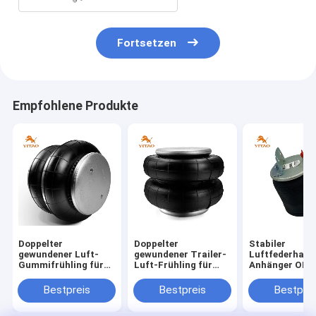
Fortsetzen
Empfohlene Produkte
Doppelter
Doppelter
Stabiler
gewundener Luft-
gewundener Trailer-
Luftfederhalte
Gummifrühling für
Luft-Frühling für
Anhänger OE E
Trailer Ridewell
Ridewell
Firestone W01
1003586910C
1003586910C
9265, Contite
Bestpreis
Bestpreis
Bestprei
Hendrickson S8768
Hendrickson S8768
19P435, Voivo
W01-358-6910
W01-358-6910
85101155