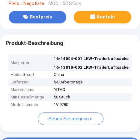
Preis：Negotiate
MOQ：50 Stück
Bestpreis
Kontakt
Produkt-Beschreibung
16-14004-001 LKW-TrailerLuftsäcke
Markieren
,
16-13810-002 LKW-TrailerLuftsäcke
Herkunftsort
China
Lieferzeit
5-8 Arbeitstage
Markenname
YITAO
Min Bestellmenge
50 Stück
Modellnummer
1V 9780
Sehen Sie mehr an