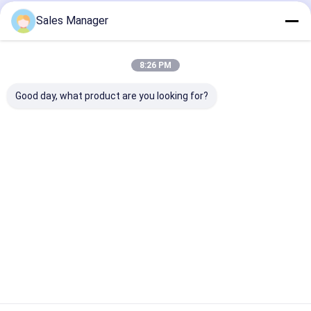
Sales Manager
Startseite
Über uns
Kontakt
Desktop Site
Sitemap
Datenschutzrichtlinie
Qualität
LKW-Luftfeder
China Fabrik.Copyright © 2026 Yitao Air
8:26 PM
Spring Group. All Rights Reserved.
Good day, what product are you looking for?
Haus
Produkte
Über uns