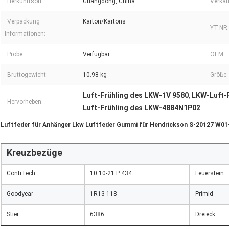
Herkunftsort:
Guangdong, China
Verkau
Verpackung
Karton/Kartons
YT-NR:
Informationen:
Probe:
Verfügbar
OEM:
Bruttogewicht:
10.98 kg
Größe:
Luft-Frühling des LKW-1V 9580
LKW-Luft-
,
Hervorheben:
Luft-Frühling des LKW-4884N1P02
Luftfeder für Anhänger Lkw Luftfeder Gummi für Hendrickson S-20127 W0
Kreuzbezüge
ContiTech
10 10-21 P 434
Feuerstein
Goodyear
1R13-118
Primid
Stier
6386
Dreieck