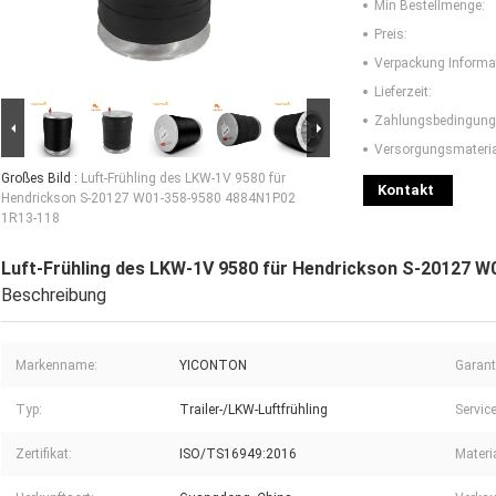
Min Bestellmenge:
Preis:
Verpackung Informa
Lieferzeit:
Zahlungsbedingung
Versorgungsmaterial
Großes Bild :
Luft-Frühling des LKW-1V 9580 für
Kontakt
Hendrickson S-20127 W01-358-9580 4884N1P02
1R13-118
Luft-Frühling des LKW-1V 9580 für Hendrickson S-20127 
Beschreibung
Markenname:
YICONTON
Garant
Typ:
Trailer-/LKW-Luftfrühling
Service
Zertifikat:
ISO/TS16949:2016
Materia