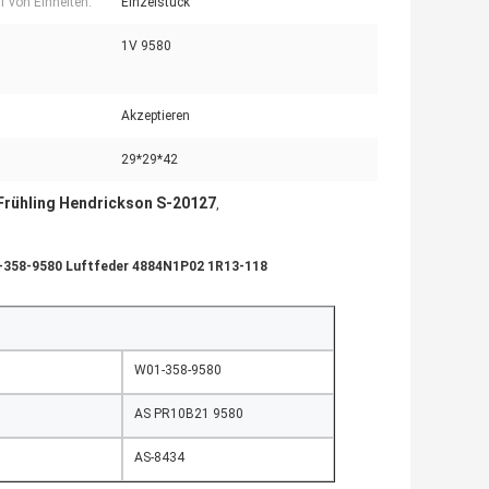
f von Einheiten:
Einzelstück
1V 9580
Akzeptieren
29*29*42
Frühling Hendrickson S-20127
,
1-358-9580 Luftfeder 4884N1P02 1R13-118
W01-358-9580
AS PR10B21 9580
AS-8434