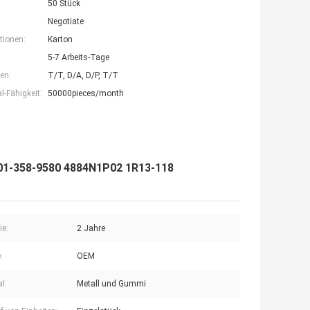
50 Stück
Negotiate
tionen:
Karton
5-7 Arbeits-Tage
en:
T/T, D/A, D/P, T/T
-Fähigkeit:
50000pieces/month
W01-358-9580 4884N1P02 1R13-118
ie:
2 Jahre
:
OEM
l:
Metall und Gummi