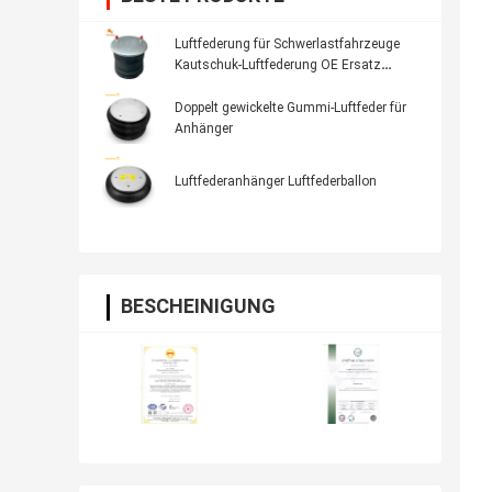
Luftfederung für Schwerlastfahrzeuge
Kautschuk-Luftfederung OE Ersatz
Firestone W01-358-8050, Dayton 352-
8050, AB Vovo 3130498
Doppelt gewickelte Gummi-Luftfeder für
Anhänger
Luftfederanhänger Luftfederballon
BESCHEINIGUNG