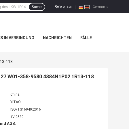
Referenzen
Suche
|
German
NS IN VERBINDUNG
NACHRICHTEN
FÄLLE
R13-118
0127 W01-358-9580 4884N1P02 1R13-118
China
YITAO
ISO/TS16949:2016
1V 9580
and AGB: