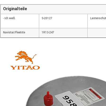
Originalteile
- Ich weiß.
S-20127
Lastenschüt
Navistar/Fleetrite
1R13-247