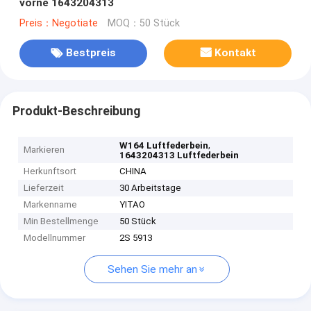
vorne 1643204313
Preis：Negotiate
MOQ：50 Stück
Bestpreis
Kontakt
Produkt-Beschreibung
,
W164 Luftfederbein
Markieren
1643204313 Luftfederbein
Herkunftsort
CHINA
Lieferzeit
30 Arbeitstage
Markenname
YITAO
Min Bestellmenge
50 Stück
Modellnummer
2S 5913
Sehen Sie mehr an