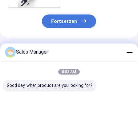
Fortsetzen
Empfohlene Produkte
Sales Manager
8:53 AM
Good day, what product are you looking for?
Fahrt stolziert der
A2113205413
Suspendierung
Luft-211320541380
Geeignet für
Spreize der Lu
2113206013 Recht
Mercedes-Benz E-
2113205513 f
für Benz E - Klasse
Klasse (W211/S211)
Benz E - Klass
2003-2009
Vordere rechte
2009
Bestpreis
Bestpreis
Bestprei
Achse Luftfederbein