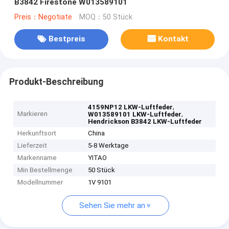
B3842 Firestone W013589101
Preis：Negotiate
MOQ：50 Stück
Bestpreis
Kontakt
Produkt-Beschreibung
,
4159NP12 LKW-Luftfeder
Markieren
,
W013589101 LKW-Luftfeder
Hendrickson B3842 LKW-Luftfeder
Herkunftsort
China
Lieferzeit
5-8 Werktage
Markenname
YITAO
Min Bestellmenge
50 Stück
Modellnummer
1V 9101
Sehen Sie mehr an