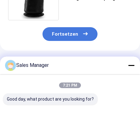
Ridewell 1003585311C
Fortsetzen
Empfohlene Produkte
Sales Manager
7:21 PM
Good day, what product are you looking for?
Doppelter
Doppelter
Stabiler
gewundener Luft-
gewundener Trailer-
Luftfederhalte
Gummifrühling für
Luft-Frühling für
Anhänger OE E
Trailer Ridewell
Ridewell
Firestone W01