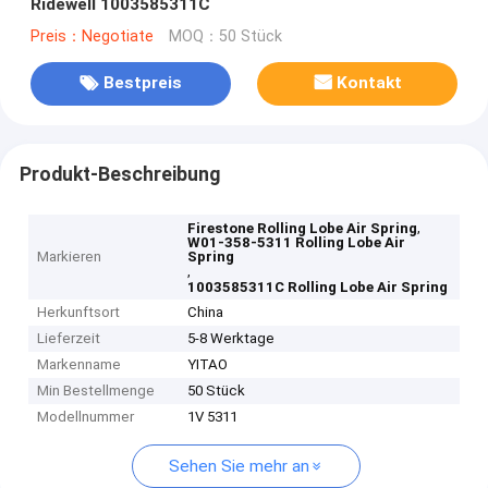
Ridewell 1003585311C
Preis：Negotiate
MOQ：50 Stück
Bestpreis
Kontakt
Produkt-Beschreibung
,
Firestone Rolling Lobe Air Spring
W01-358-5311 Rolling Lobe Air
Markieren
Spring
,
1003585311C Rolling Lobe Air Spring
Herkunftsort
China
Lieferzeit
5-8 Werktage
Markenname
YITAO
Min Bestellmenge
50 Stück
Modellnummer
1V 5311
Sehen Sie mehr an