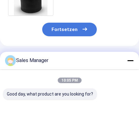
176
Fortsetzen
Empfohlene Produkte
Sales Manager
10:05 PM
Good day, what product are you looking for?
Doppelter
Doppelter
Stabiler
gewundener Luft-
gewundener Trailer-
Luftfederhalte
Gummifrühling für
Luft-Frühling für
Anhänger OE E
Trailer Ridewell
Ridewell
Firestone W01
1003586910C
1003586910C
9265, Contite
Bestpreis
Bestpreis
Bestprei