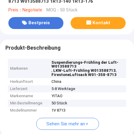
8713 W013588713 1R13-140 1R13-176
Preis：Negotiate
MOQ：50 Stück
Bestpreis
Kontakt
Produkt-Beschreibung
Suspendierungs-Frühling der Luft-
W013588713
Markieren
,
,
LKW-Luft-Frühling W013588713
FirestoneLuftsack W01-358-8713
Herkunftsort
China
Lieferzeit
5-8 Werktage
Markenname
YITAO
Min Bestellmenge
50 Stück
Modellnummer
1V 8713
Sehen Sie mehr an