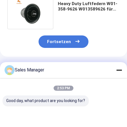
Heavy Duty Luftfedern W01-
358-9626 W013589626 für
Triangle 85686524
Fortsetzen
Empfohlene Produkte
Sales Manager
2:53 PM
Good day, what product are you looking for?
Doppelter
Doppelter
Stabiler
gewundener Luft-
gewundener Trailer-
Luftfederhalte