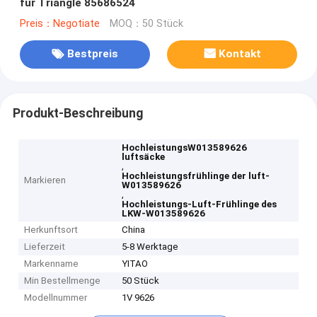
für Triangle 85686524
Preis：Negotiate
MOQ：50 Stück
Bestpreis
Kontakt
Produkt-Beschreibung
HochleistungsW013589626
luftsäcke
,
Hochleistungsfrühlinge der luft-
Markieren
W013589626
,
Hochleistungs-Luft-Frühlinge des
LKW-W013589626
Herkunftsort
China
Lieferzeit
5-8 Werktage
Markenname
YITAO
Min Bestellmenge
50 Stück
Modellnummer
1V 9626