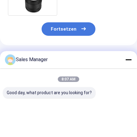
Fortsetzen
Empfohlene Produkte
Sales Manager
8:07 AM
Good day, what product are you looking for?
Doppelter
Doppelter
Stabiler
gewundener Luft-
gewundener Trailer-
Luftfederhalte
Gummifrühling für
Luft-Frühling für
Anhänger OE E
Trailer Ridewell
Ridewell
Firestone W01
1003586910C
1003586910C
9265, Contite
Bestpreis
Bestpreis
Bestprei