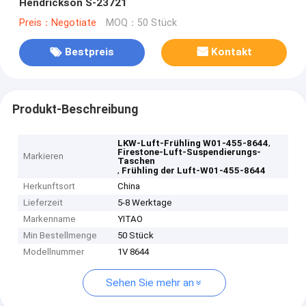
Hendrickson S-23721
Preis：Negotiate
MOQ：50 Stück
Bestpreis
Kontakt
Produkt-Beschreibung
,
LKW-Luft-Frühling W01-455-8644
Firestone-Luft-Suspendierungs-
Markieren
Taschen
,
Frühling der Luft-W01-455-8644
Herkunftsort
China
Lieferzeit
5-8 Werktage
Markenname
YITAO
Min Bestellmenge
50 Stück
Modellnummer
1V 8644
Sehen Sie mehr an