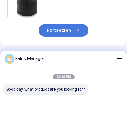
140/176 luftsack des firestone-
W01-358-8713
Fortsetzen
Empfohlene Produkte
Sales Manager
12:44 PM
Good day, what product are you looking for?
Doppelter
Doppelter
Stabiler
gewundener Luft-
gewundener Trailer-
Luftfederhalte
Gummifrühling für
Luft-Frühling für
Anhänger OE E
Trailer Ridewell
Ridewell
Firestone W01