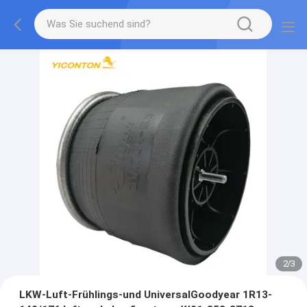
2
/
3
LKW-Luft-Frühlings-und UniversalGoodyear 1R13-