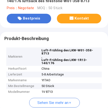
140/176 luftsack des firestone-W01-358-8713
Preis：Negotiate
MOQ：50 Stück
Bestpreis
Kontakt
Produkt-Beschreibung
Luft-Frühling des LKW-W01-358-
8713
Markieren
,
Luft-Frühling des LKW-1R13-
140/176
Herkunftsort
China
Lieferzeit
5-8 Arbeitstage
Markenname
YITAO
Min Bestellmenge
50 Stück
Modellnummer
1V 8713
Sehen Sie mehr an