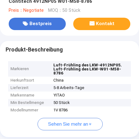
Contitech 4912NP05 W01-M58-8786
Preis：Negotiate
MOQ：50 Stück
Bestpreis
Kontakt
Produkt-Beschreibung
,
Luft-Frühling des LKW-4912NP05
Markieren
Luft-Frühling des LKW-W01-M58-
8786
Herkunftsort
China
Lieferzeit
5-8 Arbeits-Tage
Markenname
YITAO
Min Bestellmenge
50 Stück
Modellnummer
1V 8786
Sehen Sie mehr an