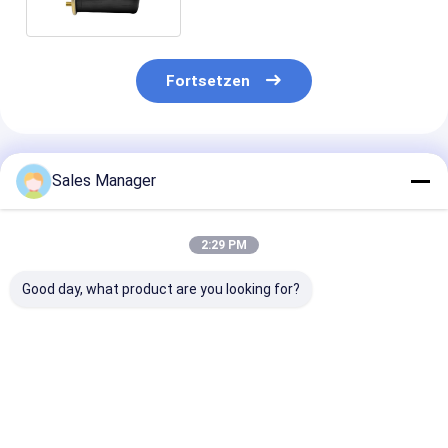
Fortsetzen
Empfohlene Produkte
Sales Manager
2:29 PM
Good day, what product are you looking for?
Doppelter
Doppelter
Stabiler
gewundener Luft-
gewundener Trailer-
Luftfederhalte
Gummifrühling für
Luft-Frühling für
Anhänger OE E
Trailer Ridewell
Ridewell
Firestone W01
1003586910C
1003586910C
9265, Contite
Bestpreis
Bestpreis
Bestprei
Hendrickson S8768
Hendrickson S8768
19P435, Voivo