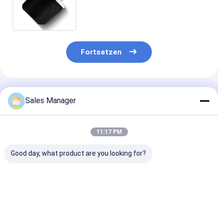
allgemeinhininstallation
Contitech 4913NP04
Fortsetzen
Empfohlene Produkte
Sales Manager
11:17 PM
Good day, what product are you looking for?
Doppelter
Doppelter
Stabiler
gewundener Luft-
gewundener Trailer-
Luftfederhalte
Gummifrühling für
Luft-Frühling für
Anhänger OE E
Trailer Ridewell
Ridewell
Firestone W01