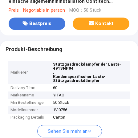
einfache allgemeinhininstallation Contitech
4913NP04
Preis：Negotiable in person
MOQ：50 Stück
Bestpreis
Kontakt
Produkt-Beschreibung
Stützgasdruckdämpfer der Lasts-
4913NP04
Markieren
,
Kundenspezifischer Lasts-
Stützgasdruckdämpfer
Delivery Time
60
Markenname
YITAO
Min Bestellmenge
50 Stück
Modellnummer
1V 0756
Packaging Details
Carton
Sehen Sie mehr an