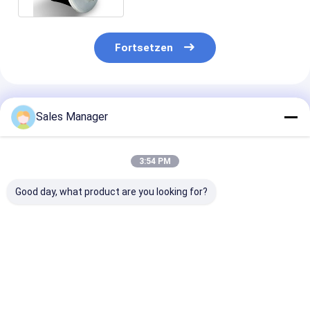
Fortsetzen
Empfohlene Produkte
Sales Manager
3:54 PM
Good day, what product are you looking for?
Doppelter
Doppelter
Stabiler
gewundener Luft-
gewundener Trailer-
Luftfederhalte
Gummifrühling für
Luft-Frühling für
Anhänger OE E
Trailer Ridewell
Ridewell
Firestone W01
1003586910C
1003586910C
9265, Contite
Bestpreis
Bestpreis
Bestprei
Hendrickson S8768
Hendrickson S8768
19P435, Voivo
W01-358-6910
W01-358-6910
85101155