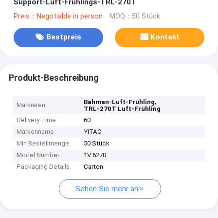
Support-Luft-Frühlings-TRL-270T
Preis：Negotiable in person
MOQ：50 Stück
Bestpreis
Kontakt
Produkt-Beschreibung
,
Bahman-Luft-Frühling
Markieren
TRL-270T Luft-Frühling
Delivery Time
60
Markenname
YITAO
Min Bestellmenge
50 Stück
Model Number
1V 6270
Packaging Details
Carton
Sehen Sie mehr an