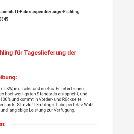
ummiluft-Fahrsuspendierungs-Frühling
,
6345
ling für Tageslieferung der
ibung:
LKW, im Trailer und im Bus. Er liefert einen
den hochwertigsten Standards entspricht, und
tes 100% und kommt in Vorder- und Rückseite
r Lasts-Stützluft-Frühling ist- die perfekte Wahl
und langlebige Leistung zur Verfügung.
n: