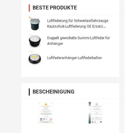
BESTE PRODUKTE
Luftfederung für Schwerlastfahrzeuge
Kautschuk-Luftfederung OE Ersatz
Firestone W01-358-8050, Dayton 352-
8050, AB Vovo 3130498
Doppelt gewickelte Gummi-Luftfeder für
Anhänger
Luftfederanhänger Luftfederballon
BESCHEINIGUNG