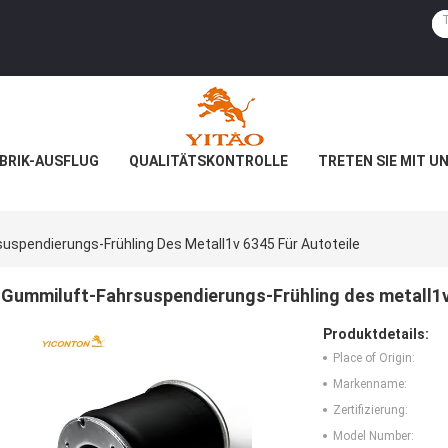
BRIK-AUSFLUG
QUALITÄTSKONTROLLE
TRETEN SIE MIT U
uspendierungs-Frühling Des Metall1v 6345 Für Autoteile
Gummiluft-Fahrsuspendierungs-Frühling des metall1v
Produktdetails:
Place of Origin:
Markenname:
Zertifizierung:
Model Number: