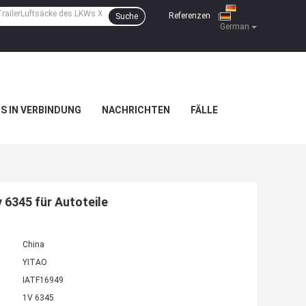
Referenzen
Suche
|
German
NS IN VERBINDUNG
NACHRICHTEN
FÄLLE
 6345 für Autoteile
China
YITAO
IATF16949
1V 6345