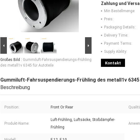
Zahlung und Versa
Min Bestellmenge:
Preis:
Packaging Details:
Delivery Time:
Payment Terms:
Supply Ability:
Großes Bild :
Gummiluft-Fahrsuspendierungs-Frühling
Kontakt
des metall1v 6345 für Autoteile
Gummiluft-Fahrsuspendierungs-Frühling des metall1v 6345 
Beschreibung
Position:
Front Or Rear
Qualitä
Luft-Frühling, Luftsäcke, Stoßdämpfer-
Produkt-Name:
Anwen
Frühling
Modell:
F 12, F 10