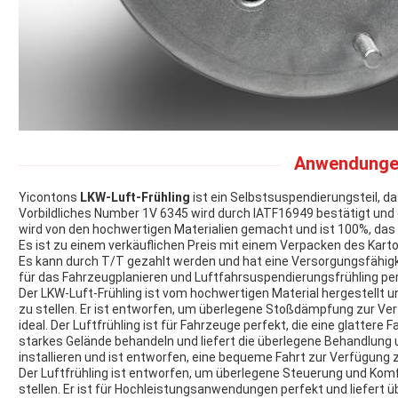
Anwendunge
Yicontons
LKW-Luft-Frühling
ist ein Selbstsuspendierungsteil, d
Vorbildliches Number 1V 6345 wird durch IATF16949 bestätigt und
wird von den hochwertigen Materialien gemacht und ist 100%, das a
Es ist zu einem verkäuflichen Preis mit einem Verpacken des Karto
Es kann durch T/T gezahlt werden und hat eine Versorgungsfähigke
für das Fahrzeugplanieren und Luftfahrsuspendierungsfrühling per
Der LKW-Luft-Frühling ist vom hochwertigen Material hergestellt 
zu stellen. Er ist entworfen, um überlegene Stoßdämpfung zur Verf
ideal. Der Luftfrühling ist für Fahrzeuge perfekt, die eine glattere 
starkes Gelände behandeln und liefert die überlegene Behandlung u
installieren und ist entworfen, eine bequeme Fahrt zur Verfügung zu 
Der Luftfrühling ist entworfen, um überlegene Steuerung und Komf
stellen. Er ist für Hochleistungsanwendungen perfekt und liefert