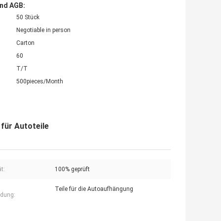
nd AGB:
50 Stück
Negotiable in person
Carton
60
T/T
500pieces/Month
für Autoteile
t:
100% geprüft
Teile für die Autoaufhängung
dung: